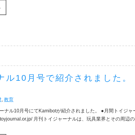
る
ーナル10月号で紹介されました。
材
,
教育
ナル10月号にてKamibotが紹介されました。 ●月間トイジャ
www.toyjournal.or.jp/ 月刊トイジャーナルは、玩具業界とその周辺