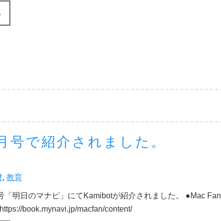
る
an 2月号で紹介されました。
材
,
教育
2月号「明日のマナビ」にてKamibotが紹介されました。 ●Mac Fan
ps://book.mynavi.jp/macfan/content/