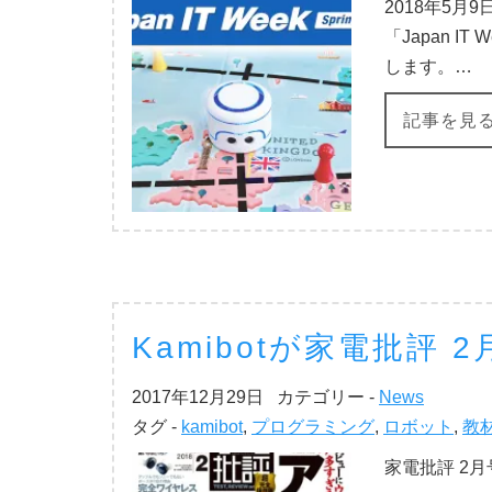
2018年5
「Japan I
します。…
記事を見
Kamibotが家電批評
2017年12月29日
カテゴリー -
News
タグ -
kamibot
,
プログラミング
,
ロボット
,
教
家電批評 2月