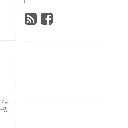
ップさ
一読