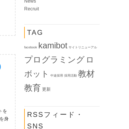
News
Recruit
TAG
kamibot
facebook
サイトリニューアル
プログラミング
ロ
)
教材
ボット
中途採用
採用活動
教育
更新
トを
RSSフィード・
を身
SNS