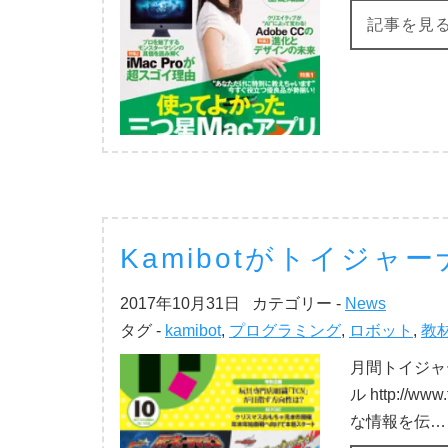
記事を見
Kamibotがトイジャ
2017年10月31日
カテゴリー -
News
タグ -
kamibot
,
プログラミング
,
ロボット
,
教
月間トイジャー
ル http://
な情報を伝…