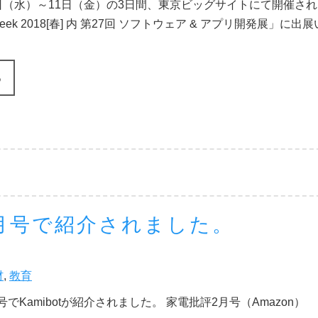
月9日（水）～11日（金）の3日間、東京ビッグサイトにて開催さ
T Week 2018[春] 内 第27回 ソフトウェア & アプリ開発展」に出
る
 2月号で紹介されました。
材
,
教育
号でKamibotが紹介されました。 家電批評2月号（Amazon）