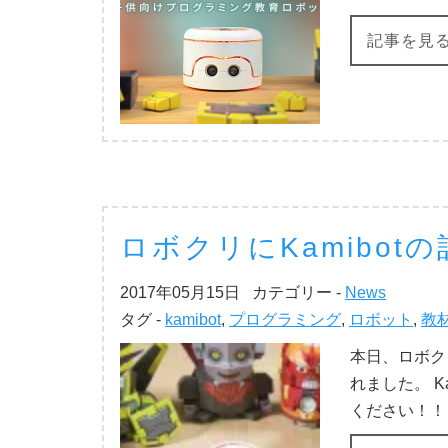
記事を見
ロボクリにKamibo
2017年05月15日
カテゴリー -
News
タグ -
kamibot
,
プログラミング
,
ロボット
,
教
本日、ロボク
れました。 K
ください！！