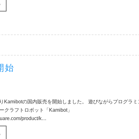
る
開始
よりKamibotの国内販売を開始しました。 遊びながらプログラ
クラフトロボット「Kamibot」
square.com/product/k…
る