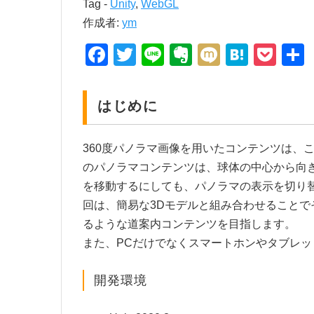
Tag -
Unity
,
WebGL
作成者:
ym
Facebook
Twitter
Line
Evernote
Mixi
Haten
Poc
はじめに
360度パノラマ画像を用いたコンテンツは、
のパノラマコンテンツは、球体の中心から向
を移動するにしても、パノラマの表示を切り
回は、簡易な3Dモデルと組み合わせること
るような道案内コンテンツを目指します。
また、PCだけでなくスマートホンやタブレ
開発環境