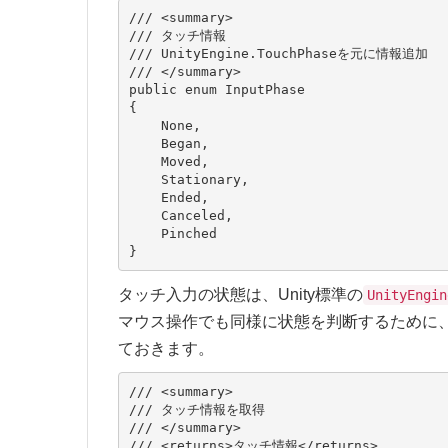
/// <summary>

/// タッチ情報

/// UnityEngine.TouchPhaseを元に情報追加

/// </summary>

public enum InputPhase

{

    None,

    Began,

    Moved,

    Stationary,

    Ended,

    Canceled,

    Pinched

}
タッチ入力の状態は、Unity標準の
UnityEngin
マウス操作でも同様に状態を判断するために、この
ておきます。
/// <summary>

/// タッチ情報を取得

/// </summary>

/// <returns>タッチ情報</returns>
